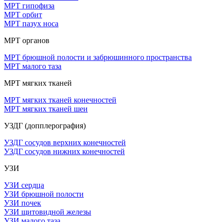
МРТ гипофиза
МРТ орбит
МРТ пазух носа
МРТ органов
МРТ брюшной полости и забрюшинного пространства
МРТ малого таза
МРТ мягких тканей
МРТ мягких тканей конечностей
МРТ мягких тканей шеи
УЗДГ (допплерография)
УЗДГ сосудов верхних конечностей
УЗДГ сосудов нижних конечностей
УЗИ
УЗИ сердца
УЗИ брюшной полости
УЗИ почек
УЗИ щитовидной железы
УЗИ малого таза