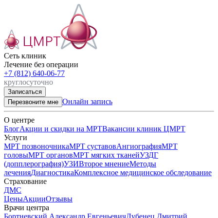
Сеть клиник

Лечение без операции
+7 (812) 640-06-77
круглосуточно
Записаться
Онлайн запись
Перезвоните мне
О центре
Блог
Акции и скидки на МРТ
Вакансии клиник ЦМРТ
Услуги
МРТ позвоночника
МРТ суставов
Ангиография
МРТ
головы
МРТ органов
МРТ мягких тканей
УЗДГ
(допплерография)
УЗИ
Второе мнение
Методы
лечения
Диагностика
Комплексное медицинское обследование
Страхование
ДМС
Цены
Акции
Отзывы
Врачи центра
Бортневский Александр Евгеньевич
Лубенец Дмитрий