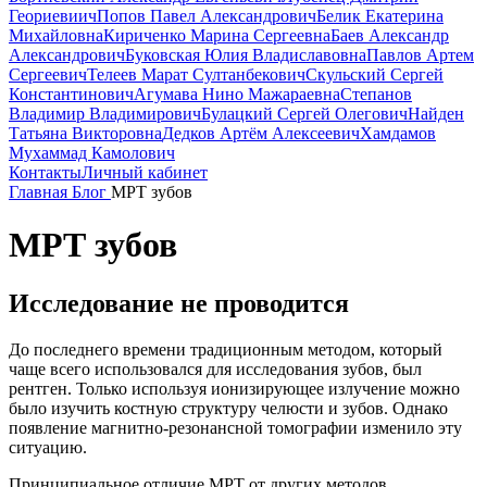
Геориевиич
Попов Павел Александрович
Белик Екатерина
Михайловна
Кириченко Марина Сергеевна
Баев Александр
Александрович
Буковская Юлия Владиславовна
Павлов Артем
Сергеевич
Телеев Марат Султанбекович
Скульский Сергей
Константинович
Агумава Нино Мажараевна
Степанов
Владимир Владимирович
Булацкий Сергей Олегович
Найден
Татьяна Викторовна
Дедков Артём Алексеевич
Хамдамов
Мухаммад Камолович
Контакты
Личный кабинет
Главная
Блог
МРТ зубов
МРТ зубов
Исследование не проводится
До последнего времени традиционным методом, который
чаще всего использовался для исследования зубов, был
рентген. Только используя ионизирующее излучение можно
было изучить костную структуру челюсти и зубов. Однако
появление магнитно-резонансной томографии изменило эту
ситуацию.
Принципиальное отличие МРТ от других методов