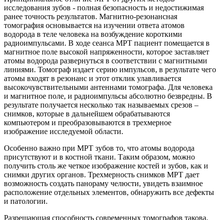
исследования зубов - полная безопасность и недостижимая
ранее точность результатов. Магнитно-резонансная
томография основывается на изучении ответа атомов
водорода в теле человека на возбуждение короткими
радиоимпульсами. В ходе сеанса МРТ пациент помещается в
магнитное поле высокой напряженности, которое заставляет
атомы водорода развернуться в соответствии с магнитными
линиями. Томограф издает серию импульсов, в результате чего
атомы входят в резонанс и этот отклик улавливается
высокочувствительными антеннами томографа. Для человека
и магнитное поле, и радиоимпульсы абсолютно безвредны. В
результате получается несколько так называемых срезов –
снимков, которые в дальнейшем обрабатываются
компьютером и преобразовываются в трехмерное
изображение исследуемой области.
Особенно важно при МРТ зубов то, что атомы водорода
присутствуют и в костной ткани. Таким образом, можно
получить столь же четкое изображение костей и зубов, как и
снимки других органов. Трехмерность снимков МРТ дает
возможность создать панораму челюсти, увидеть взаимное
расположение отдельных элементов, обнаружить все дефекты
и патологии.
Разрешающая способность современных томографов такова,