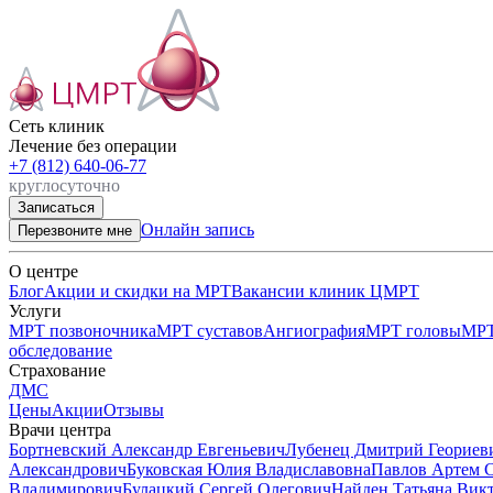
Сеть клиник

Лечение без операции
+7 (812) 640-06-77
круглосуточно
Записаться
Онлайн запись
Перезвоните мне
О центре
Блог
Акции и скидки на МРТ
Вакансии клиник ЦМРТ
Услуги
МРТ позвоночника
МРТ суставов
Ангиография
МРТ головы
МРТ
обследование
Страхование
ДМС
Цены
Акции
Отзывы
Врачи центра
Бортневский Александр Евгеньевич
Лубенец Дмитрий Геориев
Александрович
Буковская Юлия Владиславовна
Павлов Артем 
Владимирович
Булацкий Сергей Олегович
Найден Татьяна Вик