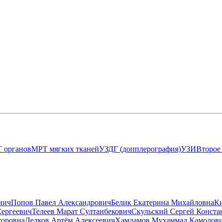
 органов
МРТ мягких тканей
УЗДГ (допплерография)
УЗИ
Второе
иич
Попов Павел Александрович
Белик Екатерина Михайловна
К
Сергеевич
Телеев Марат Султанбекович
Скульский Сергей Конста
торовна
Дедков Артём Алексеевич
Хамдамов Мухаммад Камолов