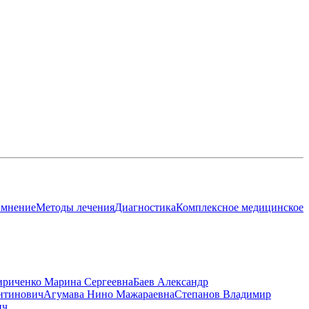
 мнение
Методы лечения
Диагностика
Комплексное медицинское
ириченко Марина Сергеевна
Баев Александр
нтинович
Агумава Нино Мажараевна
Степанов Владимир
ич