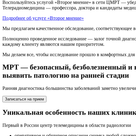
Воспользуйтесь услугой «Второе мнение» в сети ЦМРТ — убед
Телерадиомедицина — профессора, доктора и кандидаты меди
Подробнее об услуге «Второе мнение»
Мы предлагаем качественное обследование, соответствующее 
Полноценно проведенное исследование — залог точной диагно
каждому клиенту являются нашим приоритетом.
Мы делаем все, чтобы исследование прошло в комфортных для 
МРТ — безопасный, безболезненный и 
выявить патологию на ранней стадии
Ранняя диагностика большинства заболеваний заметно увелич
Записаться на прием
Уникальная особенность наших клини
Первый в России центр телемедицины в области радиологии
оперативное и обширное описание снимка любой сложно