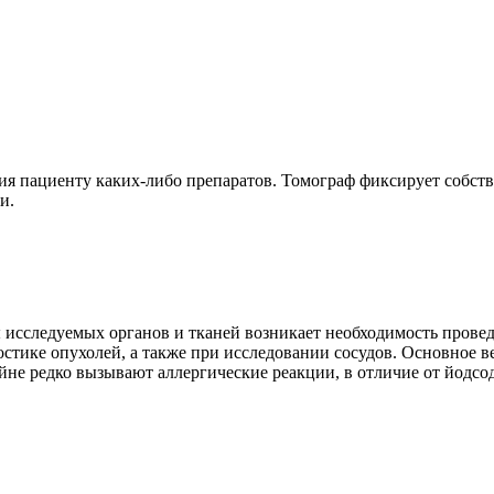
ия пациенту каких-либо препаратов. Томограф фиксирует собст
и.
ы исследуемых органов и тканей возникает необходимость пров
остике опухолей, а также при исследовании сосудов. Основное 
айне редко вызывают аллергические реакции, в отличие от йодс