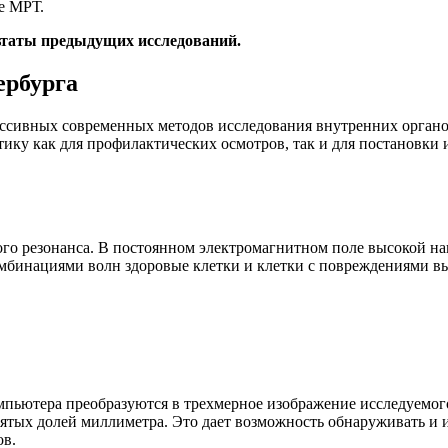
е МРТ.
ультаты предыдущих исследований.
ербурга
ссивных современных методов исследования внутренних органо
ику как для профилактических осмотров, так и для постановки
го резонанса. В постоянном электромагнитном поле высокой нап
мбинациями волн здоровые клетки и клетки с повреждениями вы
мпьютера преобразуются в трехмерное изображение исследуемог
сятых долей миллиметра. Это дает возможность обнаруживать и и
ов.